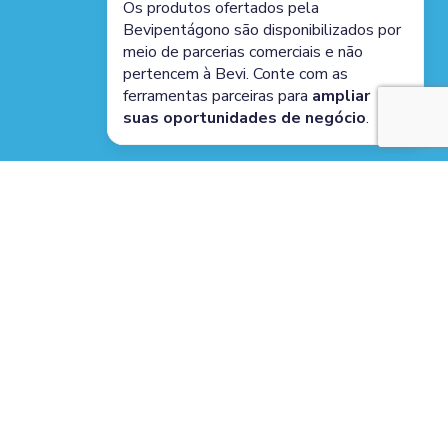
Os produtos ofertados pela
Bevipentágono são disponibilizados por
meio de parcerias comerciais e não
pertencem à Bevi. Conte com as
ferramentas parceiras para
ampliar
suas oportunidades de negócio
.
Funções do Mega
Conecta
Reduza o tempo ocioso, aumentando o faturamento com
automações e assertividade no atendimento ao cliente. Além
de máxima produtividade e gestão operacional eficiente.
Cloud Call
Ura Bot